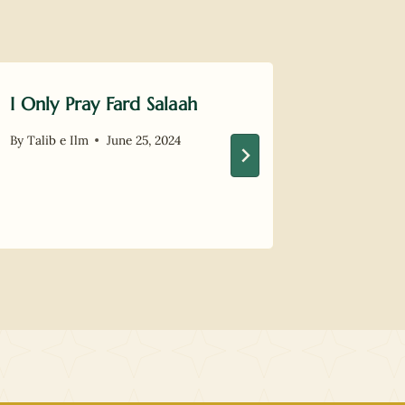
I Only Pray Fard Salaah
When a 
to be S
By
Talib e Ilm
June 25, 2024
My Ma
By
Talib e 