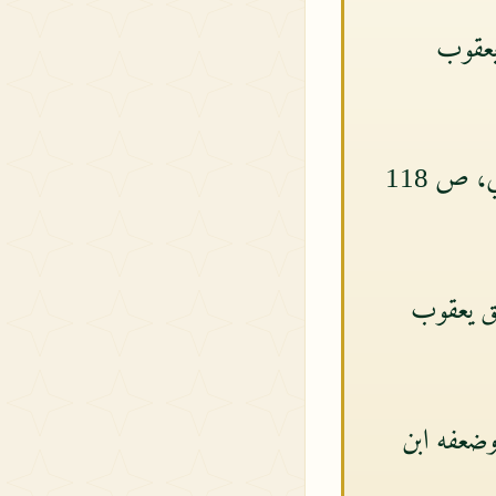
أبو زر
وأخرجه المروزي في “قيام الليل وكتاب الوتر” كما في “مختصره ” للمقريزي، ص 118
وأخرجه الطبراني في “الصغير” (52
قال الهيثمي في 